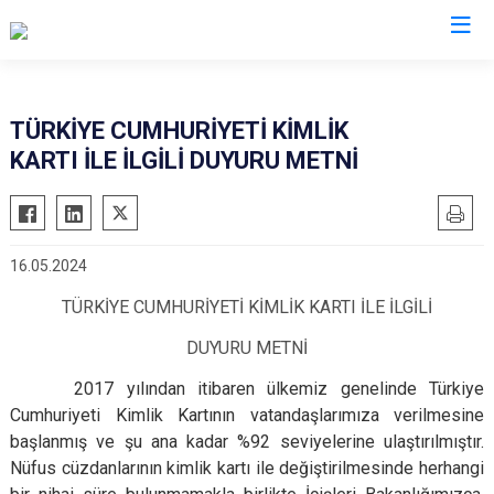
Mersin
TÜRKİYE CUMHURİYETİ KİMLİK
KARTI İLE İLGİLİ DUYURU METNİ
Anamur
Silifke
Aydıncık
Tarsus
Bozyazı
Akdeniz
16.05.2024
Çamlıyayla
Mezitli
TÜRKİYE CUMHURİYETİ KİMLİK KARTI İLE İLGİLİ
Erdemli
Toroslar
Gülnar
Yenişehir
DUYURU METNİ
Mut
2017 yılından itibaren ülkemiz genelinde Türkiye
Cumhuriyeti Kimlik Kartının vatandaşlarımıza verilmesine
başlanmış ve şu ana kadar %92 seviyelerine ulaştırılmıştır.
Nüfus cüzdanlarının kimlik kartı ile değiştirilmesinde herhangi