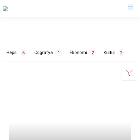
Mersin
Anamur
Silifke
Hepsi
Coğrafya
Ekonomi
Kültür
5
1
2
2
Aydıncık
Tarsus
Bozyazı
Akdeniz
Çamlıyayla
Mezitli
Erdemli
Toroslar
ETİKETLER
Gülnar
Yenişehir
Mut
Çevre
1
Gıda
1
Sanayi
1
Tarih
2