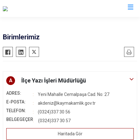
Mersin
Birimlerimiz
Anamur
Silifke
Aydıncık
Tarsus
Bozyazı
Akdeniz
Çamlıyayla
Mezitli
İlçe Yazı İşleri Müdürlüğü
A
Erdemli
Toroslar
ADRES:
Yeni Mahalle Cemalpaşa Cad. No: 27
Gülnar
Yenişehir
E-POSTA:
akdeniz@kaymakamlik.gov.tr
Mut
TELEFON:
(0324)337 30 56
BELGEGEÇER
(0324)337 30 57
Haritada Gör