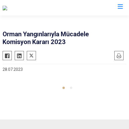
Mersin
Orman Yangınlarıyla Mücadele
Komisyon Kararı 2023
Anamur
Silifke
Aydıncık
Tarsus
Bozyazı
Akdeniz
28.07.2023
Çamlıyayla
Mezitli
Erdemli
Toroslar
Gülnar
Yenişehir
Mut