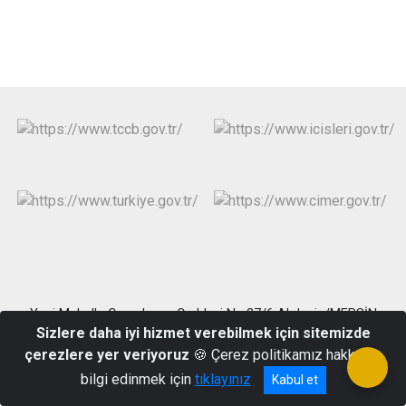
Yeni Mahalle Cemalpaşa Caddesi No:27/6 Akdeniz/MERSİN
Sizlere daha iyi hizmet verebilmek için sitemizde
(0324)337 30 56 Faks: (0324)337 30 57
çerezlere yer veriyoruz
🍪 Çerez politikamız hakkında
bilgi edinmek için
tıklayınız
Kabul et