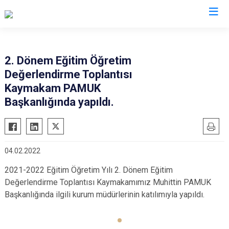
Mersin
2. Dönem Eğitim Öğretim
Değerlendirme Toplantısı
Anamur
Silifke
Kaymakam PAMUK
Aydıncık
Tarsus
Başkanlığında yapıldı.
Bozyazı
Akdeniz
Çamlıyayla
Mezitli
Erdemli
Toroslar
04.02.2022
Gülnar
Yenişehir
2021-2022 Eğitim Öğretim Yılı 2. Dönem Eğitim
Mut
Değerlendirme Toplantısı Kaymakamımız Muhittin PAMUK
Başkanlığında ilgili kurum müdürlerinin katılımıyla yapıldı.